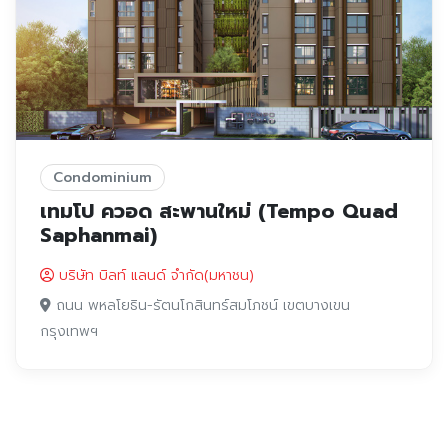
Condominium
เทมโป ควอด สะพานใหม่ (Tempo Quad
Saphanmai)
บริษัท บิลท์ แลนด์ จำกัด(มหาชน)
ถนน พหลโยธิน-รัตนโกสินทร์สมโภชน์ เขตบางเขน
กรุงเทพฯ