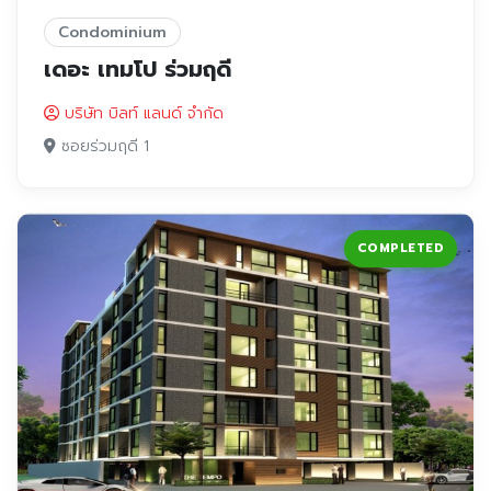
Condominium
เดอะ เทมโป ร่วมฤดี
บริษัท บิลท์ แลนด์ จำกัด
ซอยร่วมฤดี 1
COMPLETED