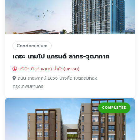
Condominium
เดอะ เทมโป แกรนด์ สาทร-วุฒากาศ
บริษัท บิลท์ แลนด์ จำกัด(มหาชน)
ถนน ราชพฤกษ์ แขวง บางค้อ เขตจอมทอง
กรุงเทพมหานคร
COMPLETED