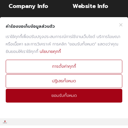
Company Info
Website Info
Billing Note Online
CCTV Policy
คำร้องขอเก็บข้อมูลส่วนตัว
E-mail
Cookies Policy
เราใช้คุกกี้เพื่อปรับปรุงประสบการณ์การใช้งานเว็บไซต์ บริการโฆษณา
PDPA Policy
หรือเนื้อหา และการวิเคราะห์ การคลิก "ยอมรับทั้งหมด" แสดงว่าคุณ
Contact Info
ยินยอมให้เราใช้คุกกี้
นโยบายคุกกี้
PHONE
02 960 1380-9
การตั้งค่าคุกกี้
FAX
02 960 1394
ปฏิเสธทั้งหมด
E-MAIL
admin@prebuilt.co.th
ยอมรับทั้งหมด
© 2026
Prebuilt.co.th
. All rights reserved