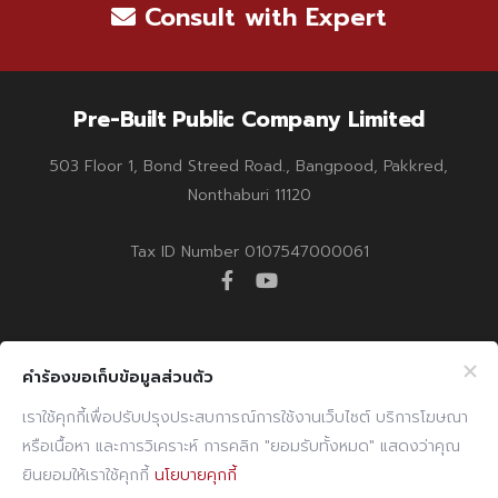
Consult with Expert
Pre-Built Public Company Limited
503 Floor 1, Bond Streed Road., Bangpood, Pakkred,
Nonthaburi 11120
Tax ID Number 0107547000061
facebook
youtube
Company Info
Website Info
คำร้องขอเก็บข้อมูลส่วนตัว
Billing Note Online
CCTV Policy
เราใช้คุกกี้เพื่อปรับปรุงประสบการณ์การใช้งานเว็บไซต์ บริการโฆษณา
หรือเนื้อหา และการวิเคราะห์ การคลิก "ยอมรับทั้งหมด" แสดงว่าคุณ
E-mail
Cookies Policy
ยินยอมให้เราใช้คุกกี้
นโยบายคุกกี้
PDPA Policy