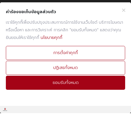
ระบบอีเมล
คำร้องขอเก็บข้อมูลส่วนตัว
ข้อมูลเว็บไซต์
เราใช้คุกกี้เพื่อปรับปรุงประสบการณ์การใช้งานเว็บไซต์ บริการโฆษณา
นโยบาย CCTV
หรือเนื้อหา และการวิเคราะห์ การคลิก "ยอมรับทั้งหมด" แสดงว่าคุณ
ยินยอมให้เราใช้คุกกี้
นโยบายคุกกี้
นโยบายคุกกี้
นโยบายความคุ้มครองข้อมูลส่วนบุคคล
การตั้งค่าคุกกี้
ติดต่อเรา
โทรศัพท์
ปฏิเสธทั้งหมด
02 960 1380-9
แฟกซ์
ยอมรับทั้งหมด
02 960 1394
อีเมล
admin@prebuilt.co.th
© 2026
Prebuilt.co.th
. All rights reserved