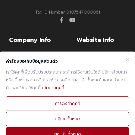
Tax ID Number 0107547000061
facebook
youtube
Company Info
Website Info
Billing Note Online
CCTV Policy
คำร้องขอเก็บข้อมูลส่วนตัว
E-mail
Cookies Policy
เราใช้คุกกี้เพื่อปรับปรุงประสบการณ์การใช้งานเว็บไซต์ บริการโฆษณา
PDPA Policy
หรือเนื้อหา และการวิเคราะห์ การคลิก "ยอมรับทั้งหมด" แสดงว่าคุณ
Contact Info
ยินยอมให้เราใช้คุกกี้
นโยบายคุกกี้
PHONE
02 960 1380-9
การตั้งค่าคุกกี้
FAX
02 960 1394
ปฏิเสธทั้งหมด
E-MAIL
admin@prebuilt.co.th
ยอมรับทั้งหมด