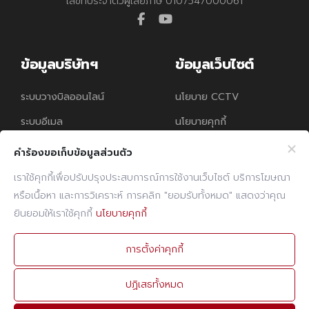
เลขที่ประจำตัวผู้เสียภาษี 0107547000061
facebook
youtube
ข้อมูลบริษัทฯ
ข้อมูลเว็บไซต์
ระบบวางบิลออนไลน์
นโยบาย CCTV
ระบบอีเมล
นโยบายคุกกี้
นโยบายความคุ้มครอง
คำร้องขอเก็บข้อมูลส่วนตัว
ข้อมูลส่วนบุคคล
เราใช้คุกกี้เพื่อปรับปรุงประสบการณ์การใช้งานเว็บไซต์ บริการโฆษณา
หรือเนื้อหา และการวิเคราะห์ การคลิก "ยอมรับทั้งหมด" แสดงว่าคุณ
ติดต่อเรา
ยินยอมให้เราใช้คุกกี้
นโยบายคุกกี้
โทรศัพท์
02 960 1380-9
การตั้งค่าคุกกี้
แฟกซ์
02 960 1394
ปฏิเสธทั้งหมด
อีเมล