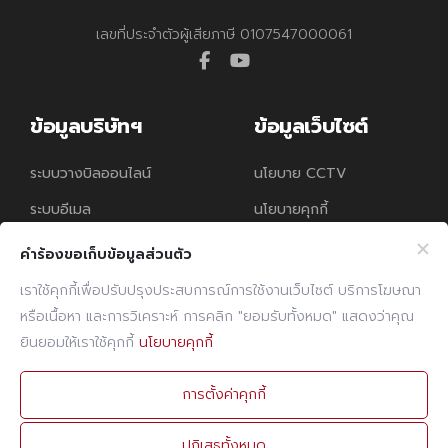
เลขที่ประจำตัวผู้เสียภาษี 0107547000061
facebook
youtube
ข้อมูลบริษัทฯ
ข้อมูลเว็บไซต์
ระบบวางบิลออนไลน์
นโยบาย CCTV
ระบบอีเมล
นโยบายคุกกี้
นโยบายความคุ้มครอง
คำร้องขอเก็บข้อมูลส่วนตัว
ข้อมูลส่วนบุคคล
เราใช้คุกกี้เพื่อปรับปรุงประสบการณ์การใช้งานเว็บไซต์ บริการโฆษณา
หรือเนื้อหา และการวิเคราะห์ การคลิก "ยอมรับทั้งหมด" แสดงว่าคุณ
ติดต่อเรา
ยินยอมให้เราใช้คุกกี้
นโยบายคุกกี้
โทรศัพท์
02 960 1380-9
การตั้งค่าคุกกี้
แฟกซ์
02 960 1394
ปฏิเสธทั้งหมด