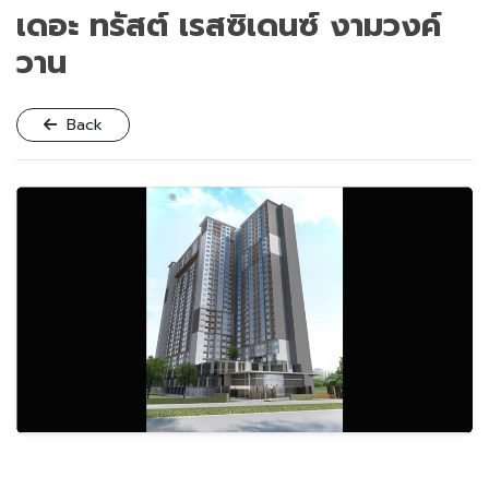
เดอะ ทรัสต์ เรสซิเดนซ์ งามวงค์
วาน
Back