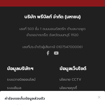
บริษัท พรีบิลท์ จำกัด (มหาชน)
เลขที่ 503 ชั้น 1 ถนนบอนด์สตรีท ตำบลบางพูด
อำเภอปากเกร็ด จังหวัดนนทบุรี 11120
เลขที่ประจำตัวผู้เสียภาษี 0107547000061
facebook
youtube
ข้อมูลบริษัทฯ
ข้อมูลเว็บไซต์
ระบบวางบิลออนไลน์
นโยบาย CCTV
ระบบอีเมล
นโยบายคุกกี้
นโยบายความคุ้มครอง
คำร้องขอเก็บข้อมูลส่วนตัว
ข้อมูลส่วนบุคคล