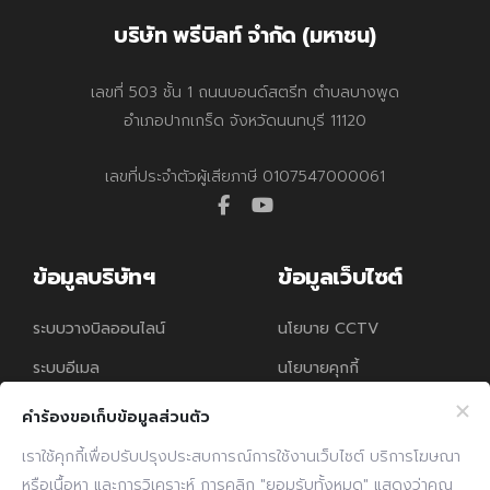
บริษัท พรีบิลท์ จำกัด (มหาชน)
เลขที่ 503 ชั้น 1 ถนนบอนด์สตรีท ตำบลบางพูด
อำเภอปากเกร็ด จังหวัดนนทบุรี 11120
เลขที่ประจำตัวผู้เสียภาษี 0107547000061
facebook
youtube
ข้อมูลบริษัทฯ
ข้อมูลเว็บไซต์
ระบบวางบิลออนไลน์
นโยบาย CCTV
ระบบอีเมล
นโยบายคุกกี้
นโยบายความคุ้มครอง
คำร้องขอเก็บข้อมูลส่วนตัว
ข้อมูลส่วนบุคคล
เราใช้คุกกี้เพื่อปรับปรุงประสบการณ์การใช้งานเว็บไซต์ บริการโฆษณา
หรือเนื้อหา และการวิเคราะห์ การคลิก "ยอมรับทั้งหมด" แสดงว่าคุณ