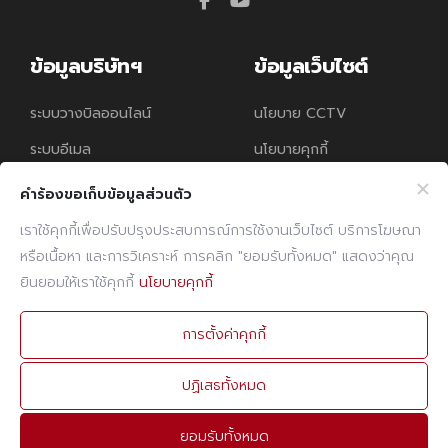
facebook
youtube
ข้อมูลบริษัทฯ
ข้อมูลเว็บไซต์
ระบบวางบิลออนไลน์
นโยบาย CCTV
ระบบอีเมล
นโยบายคุกกี้
นโยบายความคุ้มครอง
คำร้องขอเก็บข้อมูลส่วนตัว
ข้อมูลส่วนบุคคล
เราใช้คุกกี้เพื่อปรับปรุงประสบการณ์การใช้งานเว็บไซต์ บริการโฆษณา
หรือเนื้อหา และการวิเคราะห์ การคลิก "ยอมรับทั้งหมด" แสดงว่าคุณ
ติดต่อเรา
ยินยอมให้เราใช้คุกกี้
นโยบายคุกกี้
โทรศัพท์
02 960 1380-9
การตั้งค่าคุกกี้
แฟกซ์
02 960 1394
ปฏิเสธทั้งหมด
อีเมล
admin@prebuilt.co.th
ยอมรับทั้งหมด