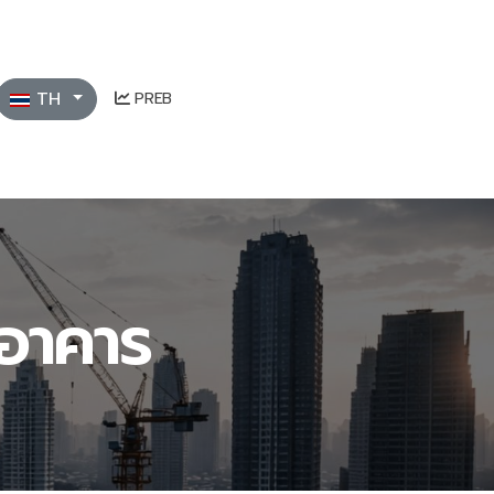
เลือกภาษาของคุณ
TH
PREB
งอาคาร