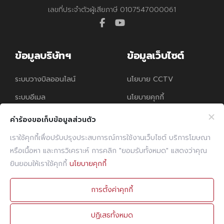
เลขที่ประจำตัวผู้เสียภาษี 0107547000061
facebook
youtube
ข้อมูลบริษัทฯ
ข้อมูลเว็บไซต์
ระบบวางบิลออนไลน์
นโยบาย CCTV
ระบบอีเมล
นโยบายคุกกี้
นโยบายความคุ้มครอง
คำร้องขอเก็บข้อมูลส่วนตัว
ข้อมูลส่วนบุคคล
เราใช้คุกกี้เพื่อปรับปรุงประสบการณ์การใช้งานเว็บไซต์ บริการโฆษณา
หรือเนื้อหา และการวิเคราะห์ การคลิก "ยอมรับทั้งหมด" แสดงว่าคุณ
ติดต่อเรา
ยินยอมให้เราใช้คุกกี้
นโยบายคุกกี้
โทรศัพท์
02 960 1380-9
การตั้งค่าคุกกี้
แฟกซ์
02 960 1394
ปฏิเสธทั้งหมด