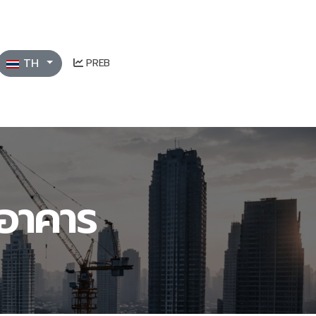
เลือกภาษาของคุณ
TH
PREB
งอาคาร