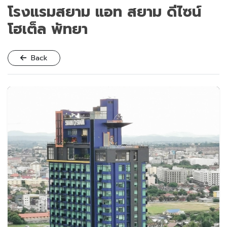
โรงแรมสยาม แอท สยาม ดีไซน์
โฮเต็ล พัทยา
Back